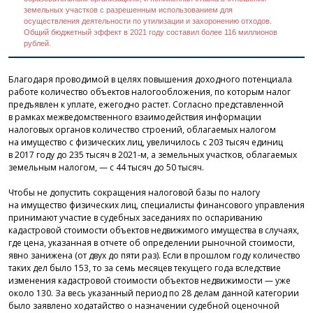
земельных участков с разрешенным использованием для
осуществления деятельности по утилизации и захоронению отходов.
Общий бюджетный эффект в 2021 году составил более 116 миллионов
рублей.
Благодаря проводимой в целях повышения доходного потенциала
работе количество объектов налогообложения, по которым налог
предъявлен к уплате, ежегодно растет. Согласно представленной
в рамках межведомственного взаимодействия информации
налоговых органов количество строений, облагаемых налогом
на имущество с физических лиц, увеличилось с 203 тысяч единиц
в 2017 году до 235 тысяч в
2021-м,
а земельных участков, облагаемых
земельным налогом, — с 44 тысяч до 50 тысяч.
Чтобы не допустить сокращения налоговой базы по налогу
на имущество физических лиц, специалисты финансового управления
принимают участие в судебных заседаниях по оспариванию
кадастровой стоимости объектов недвижимого имущества в случаях,
где цена, указанная в отчете об определении рыночной стоимости,
явно занижена (от двух до пяти раз). Если в прошлом году количество
таких дел было 153, то за семь месяцев текущего года вследствие
изменения кадастровой стоимости объектов недвижимости — уже
около 130. За весь указанный период по 28 делам данной категории
было заявлено ходатайство о назначении судебной оценочной