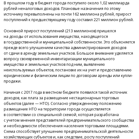
В прошлом году в бюджет города поступило около 1,02 миллиарда
рублей неналоговых доходов. Плановые назначения по этому
источнику перевыполнены на почти 162 миллиона рублей, прирост
поступлений к предшествующему году составил 221 миллион рублей.
Основной прирост поступлений (213 миллионов) пришелся
на доходы от использования имущества, находящегося
в государственной и муниципальной собственности. Это объясняется
прежде всего улучшением качества администрирования доходов
от сдачи в аренду земельных участков. Большое внимание уделяется
вопросу своевременной инвентаризации муниципального
имущества и земельных участков под ним, выявлению
неиспользуемых объектов, постановке их на учет и предоставлению
юридическим и физическим лицам по договорам аренды или купли-
продажи.
Начиная с 2017 года в местном бюджете появился такой источник
доходов, как плата за размещение нестационарных торговых
объектов (далее — НТО). Согласно утвержденному положению
размещение НТО на территории города осуществляется
в соответствии со специальной схемой, которая разработана
с учетом мнения представителей предпринимательского сообщества
и необходимости обеспечения населения торговыми площадями.
Схема способствует улучшению предпринимательской деятельности
хозяйствующих субъектов и, как следствие, росту поступлений