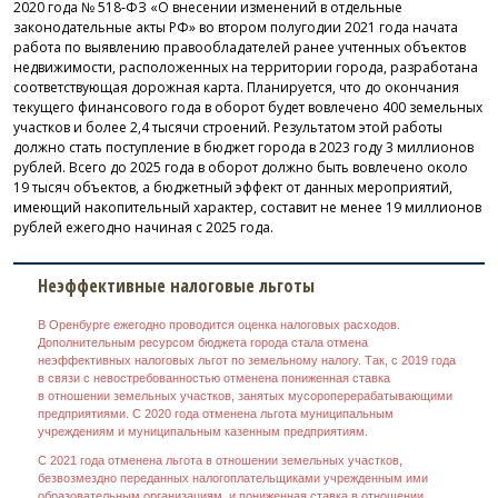
2020 года № 518‑ФЗ «О внесении изменений в отдельные
законодательные акты РФ» во втором полугодии 2021 года начата
работа по выявлению правообладателей ранее учтенных объектов
недвижимости, расположенных на территории города, разработана
соответствующая дорожная карта. Планируется, что до окончания
текущего финансового года в оборот будет вовлечено 400 земельных
участков и более 2,4 тысячи строений. Результатом этой работы
должно стать поступление в бюджет города в 2023 году 3 миллионов
рублей. Всего до 2025 года в оборот должно быть вовлечено около
19 тысяч объектов, а бюджетный эффект от данных мероприятий,
имеющий накопительный характер, составит не менее 19 миллионов
рублей ежегодно начиная с 2025 года.
Неэффективные налоговые льготы
В Оренбурге ежегодно проводится оценка налоговых расходов.
Дополнительным ресурсом бюджета города стала отмена
неэффективных налоговых льгот по земельному налогу. Так, с 2019 года
в связи с невостребованностью отменена пониженная ставка
в отношении земельных участков, занятых мусороперерабатывающими
предприятиями. С 2020 года отменена льгота муниципальным
учреждениям и муниципальным казенным предприятиям.
С 2021 года отменена льгота в отношении земельных участков,
безвозмездно переданных налогоплательщиками учрежденным ими
образовательным организациям, и пониженная ставка в отношении