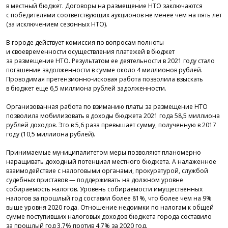
в местный бюджет. Договоры на размещение НТО заключаются
с победителями соответствующих аукционов не менее чем на пять лет
(за исключением сезонных НТО).
В городе действует комиссия по вопросам полноты
и своевременности осуществления платежей в бюджет
за размещение НТО. Результатом ее деятельности в 2021 году стало
погашение задолженности в сумме около 4 миллионов рублей.
Проводимая претензионно-исковая работа позволила взыскать
в бюджет еще 6,5 миллиона рублей задолженности.
Организованная работа по взиманию платы за размещение НТО
позволила мобилизовать в доходы бюджета 2021 года 58,5 миллиона
рублей доходов. Это в 5,6 раза превышает сумму, полученную в 2017
году (10,5 миллиона рублей).
Принимаемые муниципалитетом меры позволяют планомерно
наращивать доходный потенциал местного бюджета. А налаженное
взаимодействие с налоговыми органами, прокуратурой, службой
судебных приставов — поддерживать на должном уровне
собираемость налогов. Уровень собираемости имущественных
налогов за прошлый год составил более 81%, что более чем на 9%
выше уровня 2020 года. Отношение недоимки по налогам к общей
сумме поступивших налоговых доходов бюджета города составило
за прошлый год 3,7% против 4,7% за 2020 год.