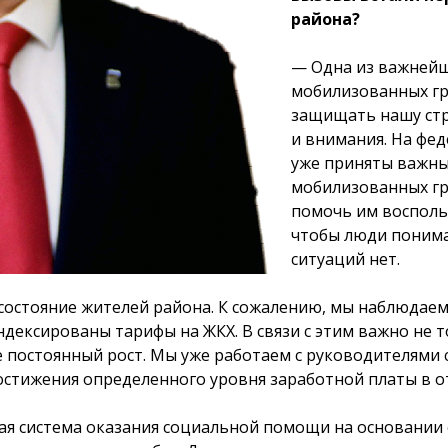
района?
— Одна из важнейш
мобилизованных гр
защищать нашу стр
и внимания. На фе
уже приняты важны
мобилизованных гр
помочь им восполь
чтобы люди понима
ситуаций нет.
состояние жителей района. К сожалению, мы наблюдаем
дексированы тарифы на ЖКХ. В связи с этим важно не т
ее постоянный рост. Мы уже работаем с руководителями
остижения определенного уровня заработной платы в о
вая система оказания социальной помощи на основании