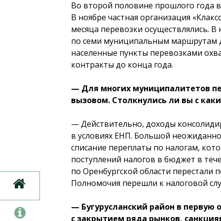
Во второй половине прошлого года в
В ноябре частная организация «Клакс
месяца перевозки осуществлялись. В 
по семи муниципальным маршрутам до
населенные пункты перевозками охва
контракты до конца года.
— Для многих муниципалитетов пер
вызовом. Столкнулись ли вы с ка
— Действительно, доходы консолидир
в условиях ЕНП. Большой неожиданно
списание переплаты по налогам, кото
поступлений налогов в бюджет в теч
по Оренбургской области перестали 
Полномочия перешли к налоговой слу
— Бугурусланский район в первую
с закрытием ряда рынков, санкция