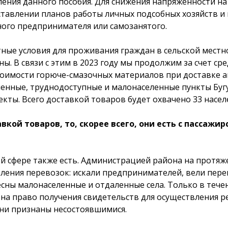
ения данного пособия. Для снижения напряженности н
авлении планов работы личных подсобных хозяйств и 
ого предпринимателя или самозанятого.
ые условия для проживания граждан в сельской местнос
ны. В связи с этим в 2023 году мы продолжим за счет 
тоимости горюче-смазочных материалов при доставке
нные, труднодоступные и малонаселенные пункты Бугур
кты. Всего доставкой товаров будет охвачено 33 насел
вкой товаров, то, скорее всего, они есть с пассаж
ой сфере также есть. Администрацией района на протяж
ления перевозок: искали предпринимателей, вели пер
сны малонаселенные и отдаленные села. Только в тече
 на право получения свидетельств для осуществления р
ни признаны несостоявшимися.