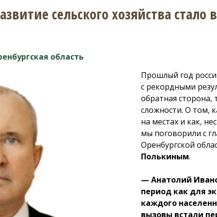
развитие сельского хозяйства стало
ренбургская область
Прошлый год росси
с рекордными резул
обратная сторона, 
сложности. О том, 
на местах и как, не
мы поговорили с гл
Оренбургской обла
Полькиным
.
— Анатолий Ивано
период как для эк
каждого населенн
вызовы встали пе