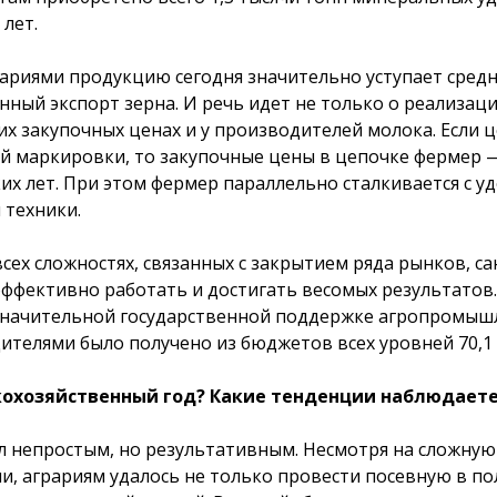
лет.
ариями продукцию сегодня значительно уступает средне
нный экспорт зерна. И речь идет не только о реализац
их закупочных ценах и у производителей молока. Если 
ной маркировки, то закупочные цены в цепочке фермер
их лет. При этом фермер параллельно сталкивается с у
 техники.
всех сложностях, связанных с закрытием ряда рынков, с
фективно работать и достигать весомых результатов. 
значительной государственной поддержке агропромышл
телями было получено из бюджетов всех уровней 70,1 
охозяйственный год? Какие тенденции наблюдаете
л непростым, но результативным. Несмотря на сложну
и, аграриям удалось не только провести посевную в п