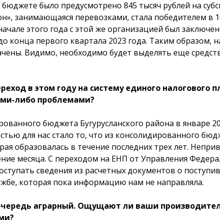
 бюджете было предусмотрено 845 тысяч рублей на суб
он», занимающаяся перевозками, стала победителем в 1
начале этого года с этой же организацией был заключе
 конца первого квартала 2023 года. Таким образом, 
чены. Видимо, необходимо будет выделять еще средст
еход в этом году на систему единого налогового 
кими-либо проблемами?
ованного бюджета Бугурусланского района в январе 2
стью для нас стало то, что из консолидированного бюд
рая образовалась в течение последних трех лет. Непри
ение месяца. С переходом на ЕНП от Управления Федера
поступать сведения из расчетных документов о поступи
жбе, которая пока информацию нам не направляла.
 очередь аграрный. Ощущают ли ваши производител
ми?