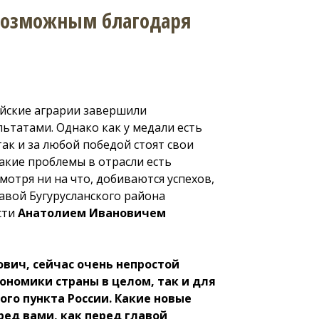
 возможным благодаря
йские аграрии завершили
ьтатами. Однако как у медали есть
так и за любой победой стоят свои
какие проблемы в отрасли есть
смотря ни на что, добиваются успехов,
авой Бугурусланского района
сти
Анатолием Ивановичем
вич, сейчас очень непростой
ономики страны в целом, так и для
ого пункта России. Какие новые
ред вами, как перед главой