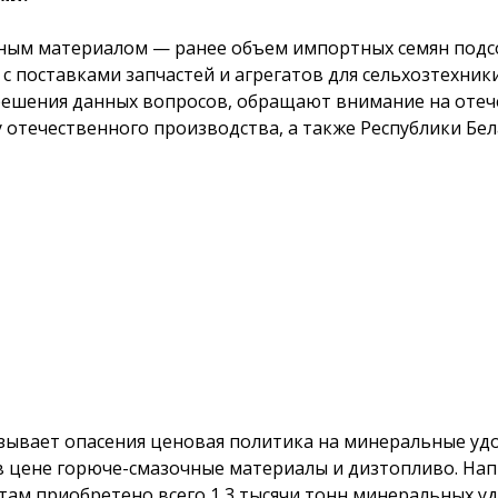
нным материалом — ранее объем импортных семян подс
о с поставками запчастей и агрегатов для сельхозтехни
решения данных вопросов, обращают внимание на отеч
 отечественного производства, а также Республики Бела
зывает опасения ценовая политика на минеральные удо
в цене горюче-смазочные материалы и дизтопливо. Нап
там приобретено всего 1,3 тысячи тонн минеральных у