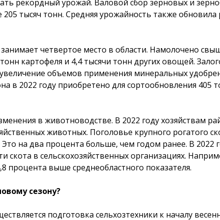
брать рекордный урожай. Валовой сбор зерновых и зерн
ше 205 тысяч тонн. Средняя урожайность также обновила
занимает четвертое место в области. Намолочено свыш
тонн картофеля и 4,4 тысячи тонн других овощей. Зало
, увеличение объемов применения минеральных удобре
на в 2022 году приобретено для сортообновления 405 
менения в животноводстве. В 2022 году хозяйствам рай
яйственных животных. Поголовье крупного рогатого ско
. Это на два процента больше, чем годом ранее. В 2022
и скота в сельскохозяйственных организациях. Наприм
4,8 процента выше среднеобластного показателя.
новому сезону?
ствляется подготовка сельхозтехники к началу весен