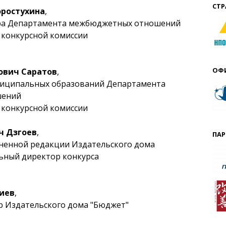
СТР
оростухина
,
ра Департамента межбюджетных отношений
 конкурсной комиссии
ОФ
ович Саратов
,
ниципальных образований Департамента
шений
 конкурсной комиссии
ч Дзгоев
,
ПАР
ненной редакции Издательского дома
ьный директор конкурса
иев
,
р Издательского дома "Бюджет"