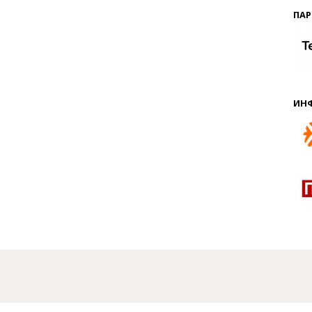
ПАР
ИН