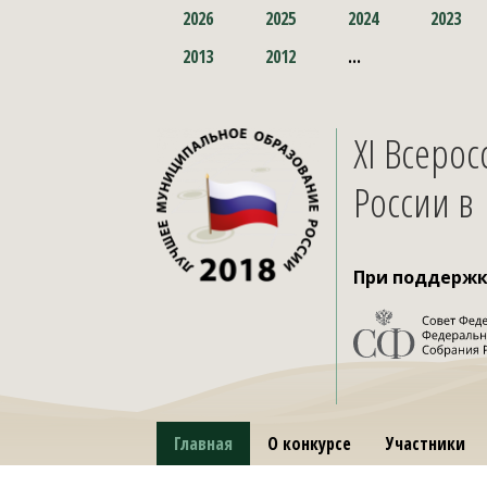
2026
2025
2024
2023
2013
2012
...
XI Всеро
России в
При поддерж
Главная
О конкурсе
Участники