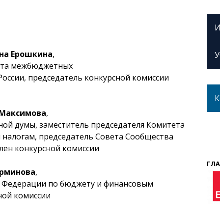
И
на Ерошкина
,
У
нта межбюджетных
оссии, председатель конкурсной комиссии
К
 Максимова
,
ной думы, заместитель председателя Комитета
 налогам, председатель Совета Сообщества
член конкурсной комиссии
ГЛА
ерминова
,
а Федерации по бюджету и финансовым
ной комиссии